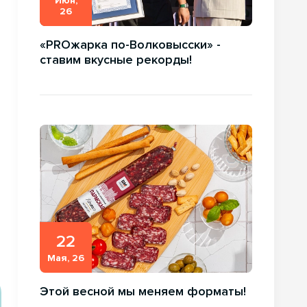
Июн,
26
«PROжарка по-Волковысски» -
ставим вкусные рекорды!
22
Мая, 26
Этой весной мы меняем форматы!