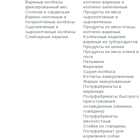
Вареные колбасы
копчено-вареные и
фиксированный вес
копчено-запеченные
Сосиски и сардельки
Продукты из мяса
Варено-копченые и
сырокопченые и
полукопченые колбасы
сыровяленые
Сыровяленые и
Продукты из мяса птицы
сырокопченые колбасы
копчено-вареные
Слайсерная нарезка
Колбасные изделия
вареные из субпродуктов
Продукты из шпика
Продукты из мяса оленя и
лося
Пельмени
Вареники
Сырая колбаса
Котлеты замороженные
Фарши замороженные
Полуфабрикаты в
маринаде
Полуфабрикаты быстрого
приготовления
охлажденные (свинина,
говядина)
Полуфабрикаты
мясокостные
Стейки из говядины
Полуфабрикат для
кормления собак