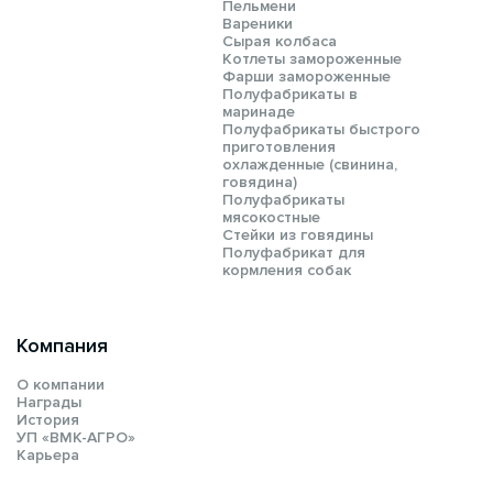
Пельмени
Вареники
Сырая колбаса
Котлеты замороженные
Фарши замороженные
Полуфабрикаты в
маринаде
Полуфабрикаты быстрого
приготовления
охлажденные (свинина,
говядина)
Полуфабрикаты
мясокостные
Стейки из говядины
Полуфабрикат для
кормления собак
Компания
О компании
Награды
История
УП «ВМК-АГРО»
Карьера