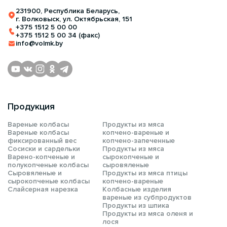
231900, Республика Беларусь,
г. Волковыск, ул. Октябрьская, 151
+375 1512 5 00 00
+375 1512 5 00 34 (факс)
info@volmk.by
Продукция
Вареные колбасы
Продукты из мяса
Вареные колбасы
копчено-вареные и
фиксированный вес
копчено-запеченные
Сосиски и сардельки
Продукты из мяса
Варено-копченые и
сырокопченые и
полукопченые колбасы
сыровяленые
Сыровяленые и
Продукты из мяса птицы
сырокопченые колбасы
копчено-вареные
Слайсерная нарезка
Колбасные изделия
вареные из субпродуктов
Продукты из шпика
Продукты из мяса оленя и
лося