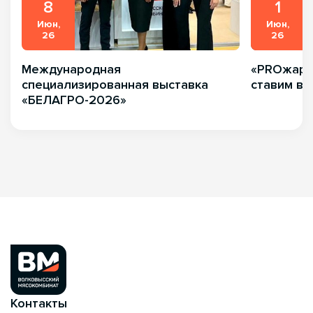
8
1
Июн,
Июн,
26
26
Международная
«PROжарка
специализированная выставка
ставим вк
«БЕЛАГРО-2026»
Контакты