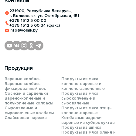
Контакты
231900, Республика Беларусь,
г. Волковыск, ул. Октябрьская, 151
+375 1512 5 00 00
+375 1512 5 00 34 (факс)
info@volmk.by
Продукция
Вареные колбасы
Продукты из мяса
Вареные колбасы
копчено-вареные и
фиксированный вес
копчено-запеченные
Сосиски и сардельки
Продукты из мяса
Варено-копченые и
сырокопченые и
полукопченые колбасы
сыровяленые
Сыровяленые и
Продукты из мяса птицы
сырокопченые колбасы
копчено-вареные
Слайсерная нарезка
Колбасные изделия
вареные из субпродуктов
Продукты из шпика
Продукты из мяса оленя и