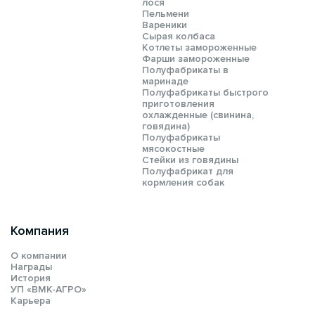
лося
Пельмени
Вареники
Сырая колбаса
Котлеты замороженные
Фарши замороженные
Полуфабрикаты в
маринаде
Полуфабрикаты быстрого
приготовления
охлажденные (свинина,
говядина)
Полуфабрикаты
мясокостные
Стейки из говядины
Полуфабрикат для
кормления собак
Компания
О компании
Награды
История
УП «ВМК-АГРО»
Карьера