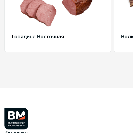
Говядина Восточная
Волк