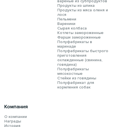
вареные из субпродуктов
Продукты из шпика
Продукты из мяса оленя и
лося
Пельмени
Вареники
Сырая колбаса
Котлеты замороженные
Фарши замороженные
Полуфабрикаты в
маринаде
Полуфабрикаты быстрого
приготовления
охлажденные (свинина,
говядина)
Полуфабрикаты
мясокостные
Стейки из говядины
Полуфабрикат для
кормления собак
Компания
О компании
Награды
История