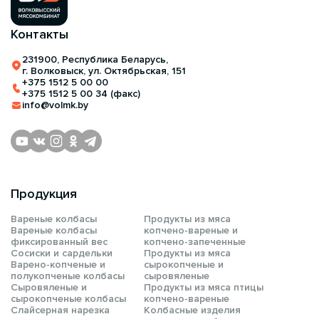
Контакты
231900, Республика Беларусь,
г. Волковыск, ул. Октябрьская, 151
+375 1512 5 00 00
+375 1512 5 00 34 (факс)
info@volmk.by
Продукция
Вареные колбасы
Продукты из мяса
Вареные колбасы
копчено-вареные и
фиксированный вес
копчено-запеченные
Сосиски и сардельки
Продукты из мяса
Варено-копченые и
сырокопченые и
полукопченые колбасы
сыровяленые
Сыровяленые и
Продукты из мяса птицы
сырокопченые колбасы
копчено-вареные
Слайсерная нарезка
Колбасные изделия