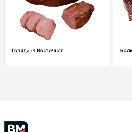
Говядина Восточная
Волк