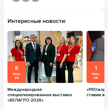
Интересные новости:
8
1
Июн,
Июн,
26
26
Международная
«PROжарка
специализированная выставка
ставим вк
«БЕЛАГРО-2026»