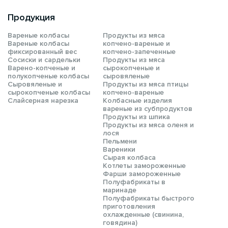
Продукция
Вареные колбасы
Продукты из мяса
Вареные колбасы
копчено-вареные и
фиксированный вес
копчено-запеченные
Сосиски и сардельки
Продукты из мяса
Варено-копченые и
сырокопченые и
полукопченые колбасы
сыровяленые
Сыровяленые и
Продукты из мяса птицы
сырокопченые колбасы
копчено-вареные
Слайсерная нарезка
Колбасные изделия
вареные из субпродуктов
Продукты из шпика
Продукты из мяса оленя и
лося
Пельмени
Вареники
Сырая колбаса
Котлеты замороженные
Фарши замороженные
Полуфабрикаты в
маринаде
Полуфабрикаты быстрого
приготовления
охлажденные (свинина,
говядина)