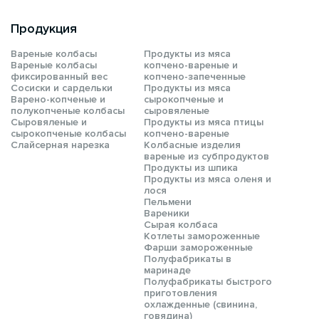
Продукция
Вареные колбасы
Продукты из мяса
Вареные колбасы
копчено-вареные и
фиксированный вес
копчено-запеченные
Сосиски и сардельки
Продукты из мяса
Варено-копченые и
сырокопченые и
полукопченые колбасы
сыровяленые
Сыровяленые и
Продукты из мяса птицы
сырокопченые колбасы
копчено-вареные
Слайсерная нарезка
Колбасные изделия
вареные из субпродуктов
Продукты из шпика
Продукты из мяса оленя и
лося
Пельмени
Вареники
Сырая колбаса
Котлеты замороженные
Фарши замороженные
Полуфабрикаты в
маринаде
Полуфабрикаты быстрого
приготовления
охлажденные (свинина,
говядина)