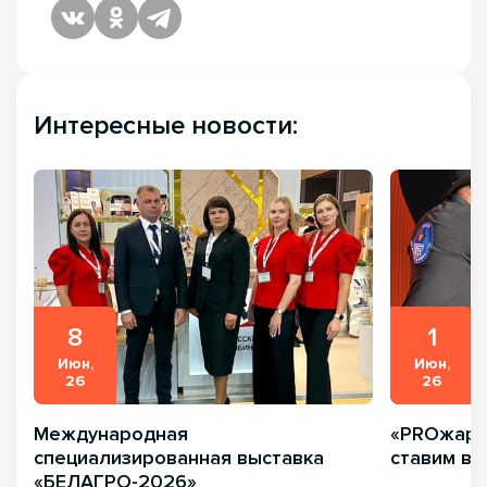
Интересные новости:
8
1
Июн,
Июн,
26
26
Международная
«PROжарка
специализированная выставка
ставим вк
«БЕЛАГРО-2026»