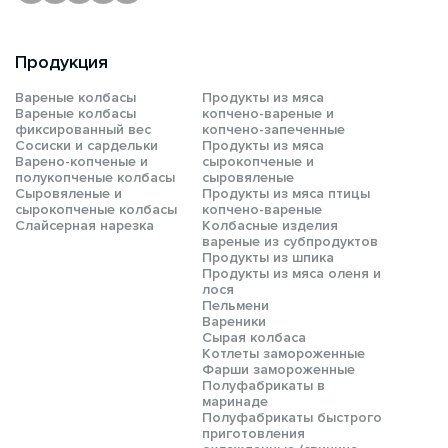
Продукция
Вареные колбасы
Продукты из мяса
Вареные колбасы
копчено-вареные и
фиксированный вес
копчено-запеченные
Сосиски и сардельки
Продукты из мяса
Варено-копченые и
сырокопченые и
полукопченые колбасы
сыровяленые
Сыровяленые и
Продукты из мяса птицы
сырокопченые колбасы
копчено-вареные
Слайсерная нарезка
Колбасные изделия
вареные из субпродуктов
Продукты из шпика
Продукты из мяса оленя и
лося
Пельмени
Вареники
Сырая колбаса
Котлеты замороженные
Фарши замороженные
Полуфабрикаты в
маринаде
Полуфабрикаты быстрого
приготовления