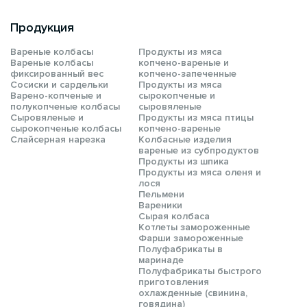
Продукция
Вареные колбасы
Продукты из мяса
Вареные колбасы
копчено-вареные и
фиксированный вес
копчено-запеченные
Сосиски и сардельки
Продукты из мяса
Варено-копченые и
сырокопченые и
полукопченые колбасы
сыровяленые
Сыровяленые и
Продукты из мяса птицы
сырокопченые колбасы
копчено-вареные
Слайсерная нарезка
Колбасные изделия
вареные из субпродуктов
Продукты из шпика
Продукты из мяса оленя и
лося
Пельмени
Вареники
Сырая колбаса
Котлеты замороженные
Фарши замороженные
Полуфабрикаты в
маринаде
Полуфабрикаты быстрого
приготовления
охлажденные (свинина,
говядина)