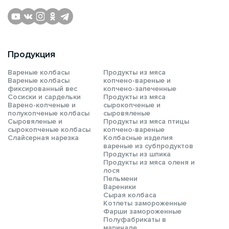
Продукция
Вареные колбасы
Продукты из мяса
Вареные колбасы
копчено-вареные и
фиксированный вес
копчено-запеченные
Сосиски и сардельки
Продукты из мяса
Варено-копченые и
сырокопченые и
полукопченые колбасы
сыровяленые
Сыровяленые и
Продукты из мяса птицы
сырокопченые колбасы
копчено-вареные
Слайсерная нарезка
Колбасные изделия
вареные из субпродуктов
Продукты из шпика
Продукты из мяса оленя и
лося
Пельмени
Вареники
Сырая колбаса
Котлеты замороженные
Фарши замороженные
Полуфабрикаты в
маринаде